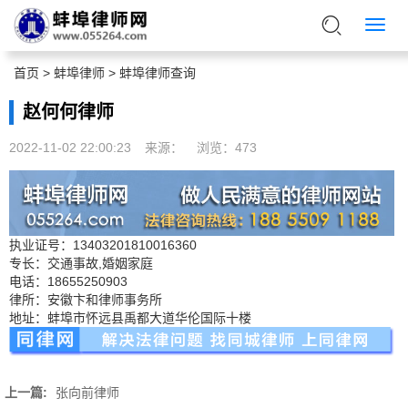
首页
>
蚌埠律师
>
蚌埠律师查询
赵何何律师
2022-11-02 22:00:23
来源：
浏览：
473
执业证号：13403201810016360
专长：交通事故,婚姻家庭
电话：18655250903
律所：安徽卞和律师事务所
地址：蚌埠市怀远县禹都大道华伦国际十楼
上一篇:
张向前律师