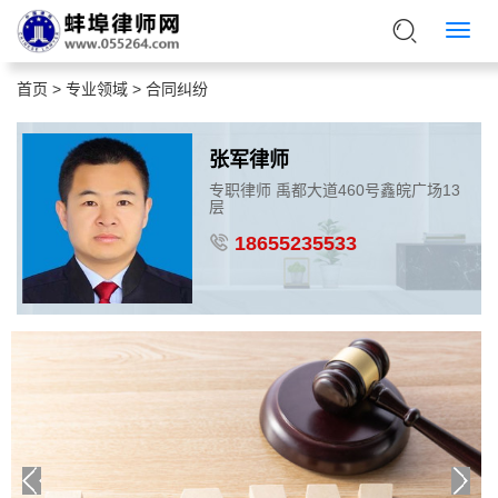
首页
>
专业领域
>
合同纠纷
张军律师
专职律师 禹都大道460号鑫皖广场13
层
18655235533