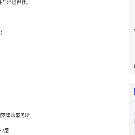
条件与环境俱佳。
先；
国梦律师事务所
2层