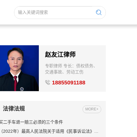
赵友江律师
专职律师 专长：债权债务、
交通事故、劳动工伤
18855091188
法律法规
MORE+
买二手车退一赔三必须的三个条件
（2022年）最高人民法院关于适用《民事诉讼法》的解释