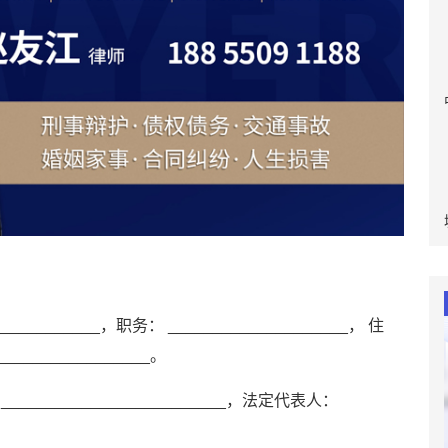
________，职务： ____________________， 住
________________。
_______________________，法定代表人：