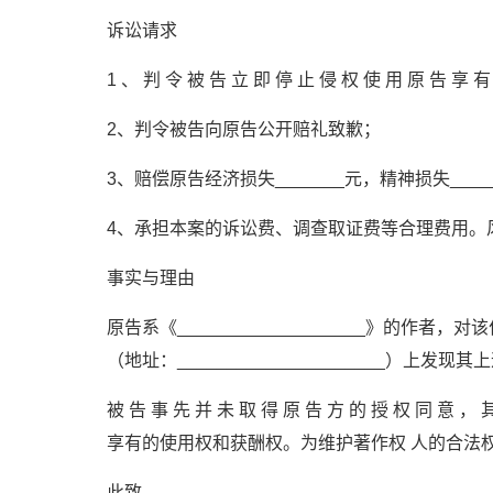
诉讼请求
1 、 判 令 被 告 立 即 停 止 侵 权 使 用 原 告 享 有
2、判令被告向原告公开赔礼致歉；
3、赔偿原告经济损失_______元，精神损失_____
4、承担本案的诉讼费、调查取证费等合理费用。
事实与理由
原告系《___________________》的
（地址：_____________________）上发
被 告 事 先 并 未 取 得 原 告 方 的 授 权 同 意 ， 其
享有的使用权和获酬权。为维护著作权 人的合法
此致