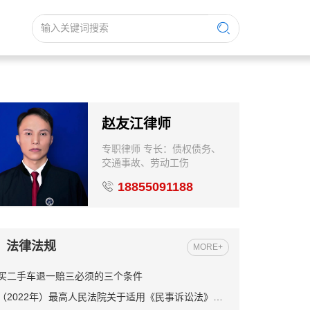
赵友江律师
专职律师 专长：债权债务、
交通事故、劳动工伤
18855091188
法律法规
MORE+
买二手车退一赔三必须的三个条件
（2022年）最高人民法院关于适用《民事诉讼法》的解释