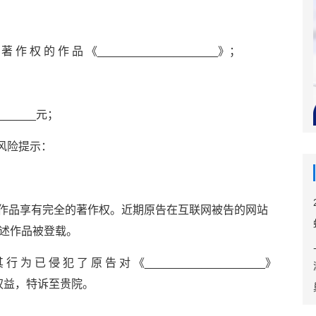
 著 作 权 的 作 品 《___________________》；
_____元；
风险提示：
作者，对该作品享有完全的著作权。近期原告在互联网被告的网站
现其上述作品被登载。
 行 为 已 侵 犯 了 原 告 对 《___________________》
权益，特诉至贵院。